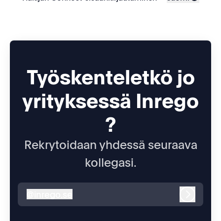
Vaihda kieli
Työskenteletkö jo
yrityksessä Inrego
?
Rekrytoidaan yhdessä seuraava
kollegasi.
@
inrego.se
inrego.se
Kirjaudu