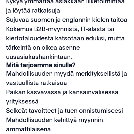
Kykyä ymmärtää asiakkaan liiketoimintaa
ja löytää ratkaisuja
Sujuvaa suomen ja englannin kielen taitoa
Kokemus B2B-myynnistä, IT-alasta tai
kiertotaloudesta katsotaan eduksi, mutta
tärkeintä on oikea asenne
uusasiakashankintaan.
Mitä tarjoamme sinulle?
Mahdollisuuden myydä merkityksellistä ja
vastuullista ratkaisua
Paikan kasvavassa ja kansainvälisessä
yrityksessä
Selkeät tavoitteet ja tuen onnistumiseesi
Mahdollisuuden kehittyä myynnin
ammattilaisena