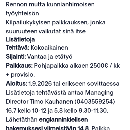
Rennon mutta kunnianhimoisen
työyhteisön
Kilpailukykyisen palkkauksen, jonka
suuruuteen vaikutat sinä itse
Lisätietoja
Tehtävä:
Kokoaikainen
Sijainti:
Vantaa ja etätyö
Palkkaus:
Pohjapalkka alkaen 2500€ / kk
+ provisio.
Aloitus:
1.9.2026 tai erikseen sovittaessa
Lisätietoja tehtävästä antaa Managing
Director Timo Kauhanen (0403559254)
16.7 kello 10-12 ja 5.8 kello 9:30-11:30.
Lähetäthän
englanninkielisen
hakemuksesi viimeistään 14.8.
Paikka