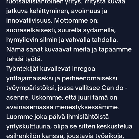
ruotsalaislähtöinen yritys. Yritystä kuvaa
jatkuva kehittyminen, avoimuus ja
innovatiivisuus. Mottomme on:
suoraselkäisesti, suurella sydämellä,
hymyilevin silmin ja vahvalla tahdolla.
Nämä sanat kuvaavat meitä ja tapaamme
tehdä työtä.
Työntekijät kuvailevat Inregoa
yrittäjämäiseksi ja perheenomaiseksi
työympäristöksi, jossa vallitsee Can do -
asenne. Uskomme, että juuri tämä on
avainasemassa menestyksessämme.
Luomme joka päivä ihmislähtöistä
yrityskulttuuria, olipa se sitten keskustelua
esihenkilön kanssa, joustavia työaikoja,