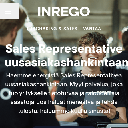
URAVALIKKO
Jaa sivu
PURCHASING & SALES
·
VANTAA
Sales Representative
uusasiakashankintaa
Haemme energistä Sales Representativea
uusasiakashankintaan. Myyt palvelua, joka
tuo yritykselle tietoturvaa ja taloudellisia
säästöjä. Jos haluat menestyä ja tehdä
tulosta, haluamme kuulla sinusta!