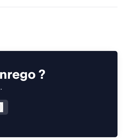
Inrego ?
.
Kirjaudu sisään