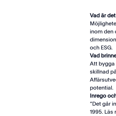
Vad är det
Möjlighete
inom den 
dimensione
och ESG.
Vad brinne
Att bygga 
skillnad p
Affärsutve
potential.
Inrego och
”Det går i
1995. Läs