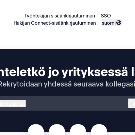
Työntekijän sisäänkirjautuminen
·
SSO
Hakijan Connect-sisäänkirjautuminen
·
suomi
Vaihda kieli
teletkö jo yrityksessä 
Rekrytoidaan yhdessä seuraava kollegasi
@
inrego.se
nrego.se