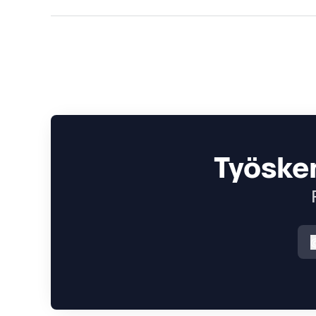
Työsken
i