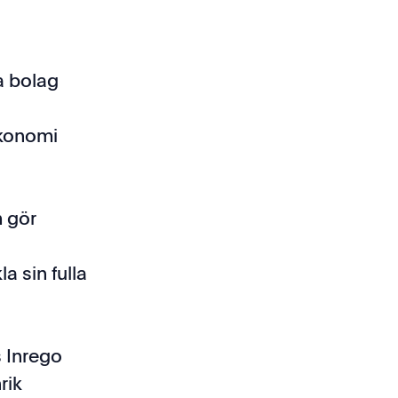
a bolag
Ekonomi
m gör
a sin fulla
s Inrego
rik