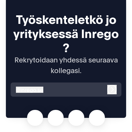
Työskenteletkö jo
yrityksessä Inrego
?
Rekrytoidaan yhdessä seuraava
kollegasi.
@
inrego.se
inrego.se
Kirjaudu