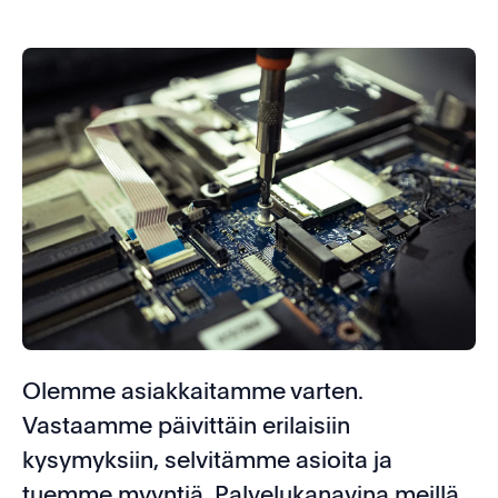
Olemme asiakkaitamme varten.
Vastaamme päivittäin erilaisiin
kysymyksiin, selvitämme asioita ja
tuemme myyntiä. Palvelukanavina meillä